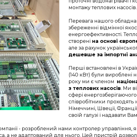
проточні водонагрівачі і 
монтажу теплових насосів.
Перевага нашого обладнан
збереженні відмінної якост
енергоефективності. Тепл
створені
на основі євро
але за рахунок українськ
дешевше за імпортні ан
Перші встановлені в Украї
(140 кВт) були вироблені 
року ми є членом
націон
з теплових насосів
. Ми в
сфері енергозберігаючого
співробітники проходять 
Німеччині, Швеції, Франці
своїй галузі і надавати В
омпанії - розроблений нами контролер управління, 
са, а не адаптований для нього. Цей пристрій дозво