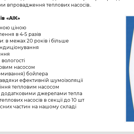
ми впровадження теплових насосів..
в «AІК»
пною ціною
ення в 4-5 разів
: в межах 20 років і більше
ндиціонування
іння
 вологості
ловим насосом
ромивання) бойлера
авдяки ефективній шумоізоляції
іння тепловим насосом
я додатковими джерелами тепла
еплових насосів в секції до 10 шт
асних частин на нашому складі