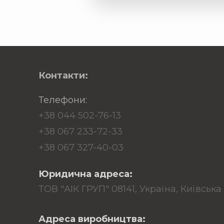
Контакти:
Телефони:
+38 044 502-76-13
+38 067 233-72-33
+38 067 327-40-03
Юридична адреса:
ТОВ "АІК ГРУП" 08141, Україна, Київська 
Адреса виробництва: