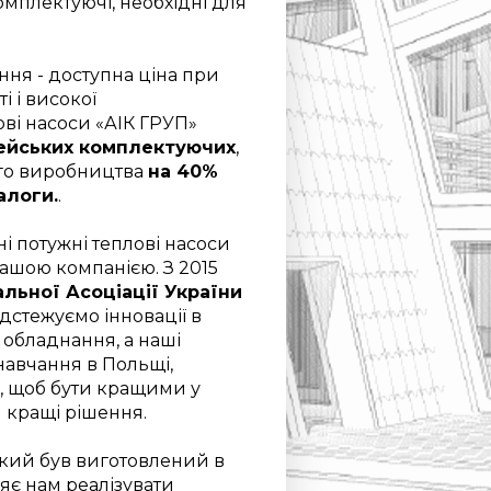
комплектуючі, необхідні для
ня - доступна ціна при
і і високої
ові насоси «АІК ГРУП»
пейських комплектуючих
,
ого виробництва
на 40%
алоги.
.
ні потужні теплові насоси
нашою компанією. З 2015
альної Асоціації України
ідстежуємо інновації в
 обладнання, а наші
навчання в Польщі,
ї, щоб бути кращими у
ам кращі рішення.
який був виготовлений в
ляє нам реалізувати