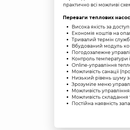
практично всі можливі схе
Переваги теплових насосі
Висока якість за досту
Економія коштів на опал
Тривалий термін служби
Вбудований модуль ко
Погодозалежне управл
Контроль температури і
Online-управління теп
Можливість санації (п
Низький рівень шуму з
Зрозуміле меню управл
Можливість управлінн
Можливість складання т
Постійна наявність зап