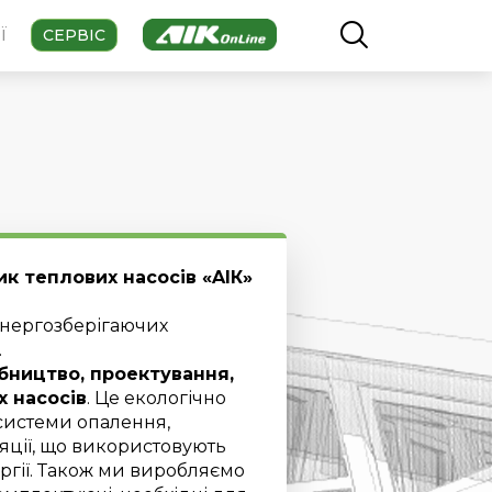
Ї
СЕРВІС
ник
теплових насосів «AІК»
енергозберігаючих
.
бництво, проектування,
х насосів
. Це екологічно
 системи опалення,
яції, що використовують
гії. Також ми виробляємо