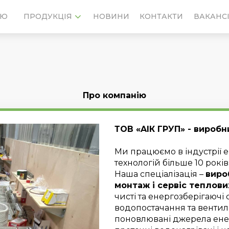
ІЮ
НОВИНИ
КОНТАКТИ
ВАКАНСІ
ПРОДУКЦІЯ
Про компанію
ТОВ «AІК ГРУП» - вироб
Ми працюємо в індустрії 
технологій більше 10 років
Наша спеціалізація –
виро
монтаж і сервіс теплови
чисті та енергозберігаючі
водопостачання та вентил
поновлювані джерела енер