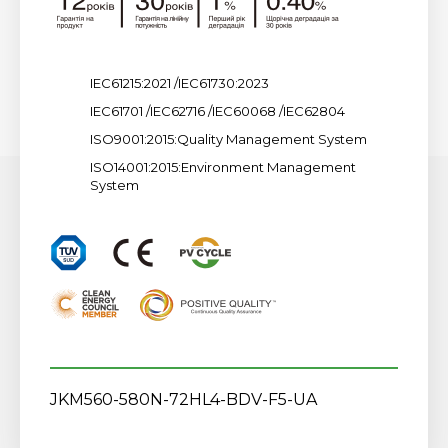
IEC61215:2021 /IEC61730:2023
IEC61701 /IEC62716 /IEC60068 /IEC62804
ISO9001:2015:Quality Management System
ISO14001:2015:Environment Management
System
JKM560-580N-72HL4-BDV-F5-UA