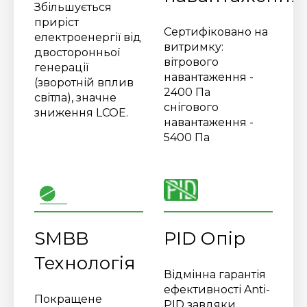
Збільшується
приріст
Сертифіковано на
електроенергії від
витримку:
двосторонньої
вітрового
генерації
навантаження -
(зворотній вплив
2400 Па
світла), значне
снігового
зниження LCOE.
навантаження -
5400 Па
SMBB
PID Опір
Технологія
Відмінна гарантія
ефективності Anti-
Покращене
PID завдяки