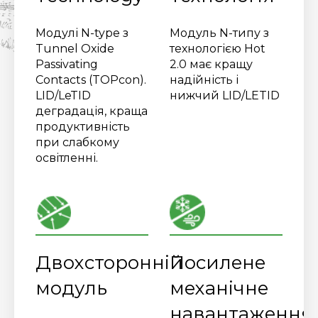
Модулі N-type з
Модуль N-типу з
Tunnel Oxide
технологією Hot
Passivating
2.0 має кращу
Contacts (TOPcon).
надійність і
LID/LeTID
нижчий LID/LETID
деградація, краща
продуктивність
при слабкому
освітленні.
Двохсторонній
Посилене
модуль
механічне
навантаження