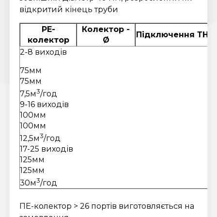
відкритий кінець труби
PE-
Колектор -
Підключення ТН
М
колектор
Ø
2-8 виходів
75мм
75мм
3
7,5м
/год
9-16 виходів
100мм
100мм
3
12,5м
/год
17-25 виходів
125мм
125мм
3
30м
/год
ПЕ-колектор > 26 портів виготовляється на