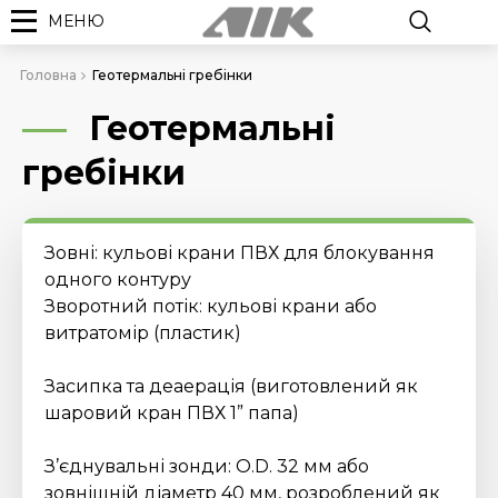
МЕНЮ
Головна
Геотермальні гребінки
Геотермальні
гребінки
Зовні: кульові крани ПВХ для блокування
одного контуру
Зворотний потік: кульові крани або
витратомір (пластик)
Засипка та деаерація (виготовлений як
шаровий кран ПВХ 1” папа)
З’єднувальні зонди: O.D. 32 мм або
зовнішній діаметр 40 мм, розроблений як