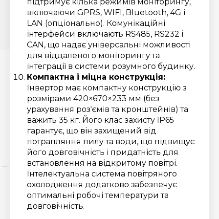
підтримує кілька режимів моніторингу,
включаючи GPRS, WIFI, Bluetooth, 4G і
LAN (опціонально). Комунікаційні
інтерфейси включають RS485, RS232 і
CAN, що надає універсальні можливості
для віддаленого моніторингу та
інтеграції в системи розумного будинку.
Компактна і міцна конструкція:
Інвертор має компактну конструкцію з
розмірами 420×670×233 мм (без
урахування роз'ємів та кронштейнів) та
важить 35 кг. Його клас захисту IP65
гарантує, що він захищений від
потрапляння пилу та води, що підвищує
його довговічність і придатність для
встановлення на відкритому повітрі.
Інтелектуальна система повітряного
охолодження додатково забезпечує
оптимальні робочі температури та
довговічність.