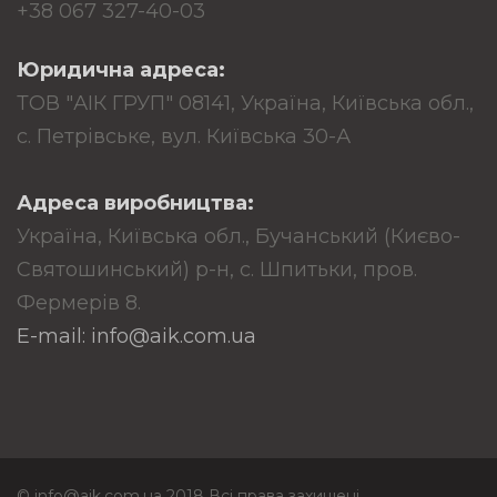
+38 067 327-40-03
Юридична адреса:
ТОВ "АІК ГРУП" 08141, Україна, Київська обл.,
с. Петрівське, вул. Київська 30-А
Адреса виробництва:
Україна, Київська обл., Бучанський (Києво-
Святошинський) р-н, с. Шпитьки, пров.
Фермерів 8.
E-mail: info@aik.com.ua
© info@aik.com.ua 2018 Всі права захищені