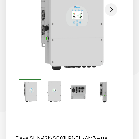
Deye SUN-12K-SG01LP1-EU-AM3 – це