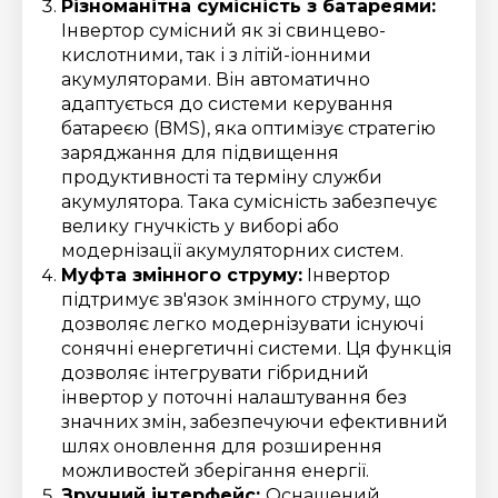
Різноманітна сумісність з батареями:
Iнвертор сумісний як зі свинцево-
кислотними, так і з літій-іонними
акумуляторами. Він автоматично
адаптується до системи керування
батареєю (BMS), яка оптимізує стратегію
заряджання для підвищення
продуктивності та терміну служби
акумулятора. Така сумісність забезпечує
велику гнучкість у виборі або
модернізації акумуляторних систем.
Муфта змінного струму:
Інвертор
підтримує зв'язок змінного струму, що
дозволяє легко модернізувати існуючі
сонячні енергетичні системи. Ця функція
дозволяє інтегрувати гібридний
інвертор у поточні налаштування без
значних змін, забезпечуючи ефективний
шлях оновлення для розширення
можливостей зберігання енергії.
Зручний інтерфейс:
Оснащений