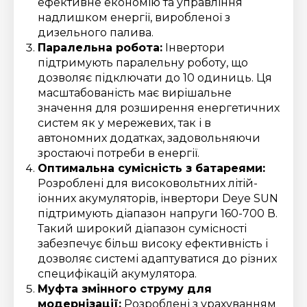
ефективне економію та управління
надлишком енергії, виробленої з
дизельного палива.
Паралельна робота:
Інвертори
підтримують паралельну роботу, що
дозволяє підключати до 10 одиниць. Ця
масштабованість має вирішальне
значення для розширення енергетичних
систем як у мережевих, так і в
автономних додатках, задовольняючи
зростаючі потреби в енергії.
Оптимальна сумісність з батареями:
Розроблені для високовольтних літій-
іонних акумуляторів, інвертори Deye SUN
підтримують діапазон напруги 160-700 В.
Такий широкий діапазон сумісності
забезпечує більш високу ефективність і
дозволяє системі адаптуватися до різних
специфікацій акумулятора.
Муфта змінного струму для
модернізації:
Розроблені з урахуванням