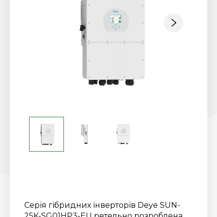
Серія гібридних інверторів Deye SUN-
25K-SG01HP3-EU ретельно розроблена,