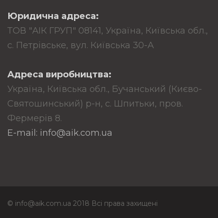
Юридична адреса:
ТОВ "АІК ГРУП" 08141, Україна, Київська обл.,
с. Петрівське, вул. Київська 30-А
Адреса виробництва:
Україна, Київська обл., Бучанський (Києво-
Святошинський) р-н, с. Шпитьки, пров.
Фермерів 8.
E-mail: info@aik.com.ua
© info@aik.com.ua 2018 Всі права захищені