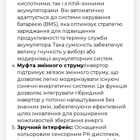
кислотними, так і з літій-іонними
акумуляторами. Він автоматично
адаптується до системи керування
батареєю (BMS), яка оптимізує стратегію
заряджання для підвищення
продуктивності та терміну служби
акумулятора. Така сумісність забезпечує
велику гнучкість у виборі або
модернізації акумуляторних систем.
Муфта змінного струму:
Інвертор
підтримує зв'язок змінного струму, що
дозволяє легко модернізувати існуючі
сонячні енергетичні системи. Ця функція
дозволяє інтегрувати гібридний
інвертор у поточні налаштування без
значних змін, забезпечуючи ефективний
шлях оновлення для розширення
можливостей зберігання енергії.
Зручний інтерфейс:
Оснащений
кольоровим сенсорним РК-дисплеєм,