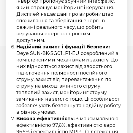
інвертор пропонує зручний інтерфейс,
який спрощує моніторинг і керування.
Дисплей надає дані про виробництво,
споживання та зберігання енергії в
режимі реального часу, що робить
керування енергією простим і
доступним.
Надійний захист і функції безпеки:
Deye SUN-8K-SG01LP1-EU розроблений з
комплексними механізмами захисту. До
них відносяться захист від зворотного
підключення полярності постійного
струму, захист від перевантаження по
струму на виході змінного струму,
тепловий захист, моніторинг струму
замикання на землю тощо. Ці особливості
забезпечують безпечну та надійну роботу
в різних умовах.
Висока ефективність:
З максимальною
ефективністю 97,6%, ефективністю євро
96,5% і ефективністю MPPT (відстеження