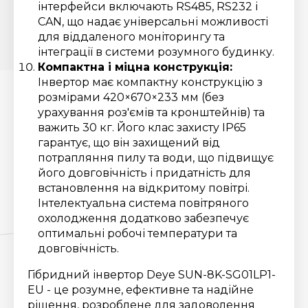
інтерфейси включають RS485, RS232 і
CAN, що надає універсальні можливості
для віддаленого моніторингу та
інтеграції в системи розумного будинку.
Компактна і міцна конструкція:
Інвертор має компактну конструкцію з
розмірами 420×670×233 мм (без
урахування роз'ємів та кронштейнів) та
важить 30 кг. Його клас захисту IP65
гарантує, що він захищений від
потрапляння пилу та води, що підвищує
його довговічність і придатність для
встановлення на відкритому повітрі.
Інтелектуальна система повітряного
охолодження додатково забезпечує
оптимальні робочі температури та
довговічність.
Гібридний інвертор Deye SUN-8K-SG01LP1-
EU - це розумне, ефективне та надійне
рішення, розроблене для задоволення