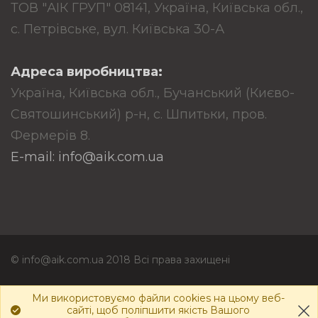
ТОВ "АІК ГРУП" 08141, Україна, Київська обл.,
с. Петрівське, вул. Київська 30-А
Адреса виробництва:
Україна, Київська обл., Бучанський (Києво-
Святошинський) р-н, с. Шпитьки, пров.
Фермерів 8.
E-mail: info@aik.com.ua
© info@aik.com.ua 2018 Всі права захищені
Політика конфіденційності
Ми використовуємо файли cookies на цьому веб-
сайті, щоб поліпшити якість Вашого