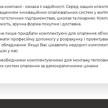
компанії - ознака її надійності. Серед наших клієнт
нащенням інноваційних опалювальних систем у житло
огістичних підприємствах, школах та лікарнях. Комп
 якість, зручна форма покупки і доставка.
 не лише придбати комплектуючі для опалення об'єк
мати професійну допомогу у розрахунку і проектува
ї обладнання. Якщо Вас цікавлять недорогі комплект
ію у нас.
 необхідними комплектуючими для монтажу теплових 
их систем опалення за демократичними цінами.