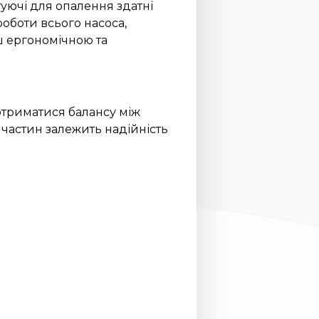
туючі для опалення здатні
оботи всього насоса,
ш ергономічною та
отриматися балансу між
апчастин залежить надійність