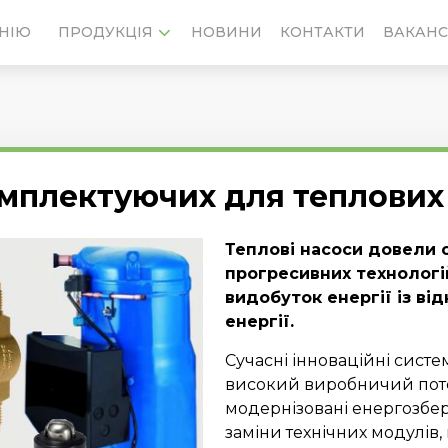
НІЮ
НОВИНИ
КОНТАКТИ
ВАКАНС
ПРОДУКЦІЯ
плектуючих для теплових 
Теплові насоси довели с
прогресивних технологій
видобуток енергії із в
енергії.
Сучасні інноваційні сист
високий виробничий потен
модернізовані енергозбер
заміни технічних модулів,