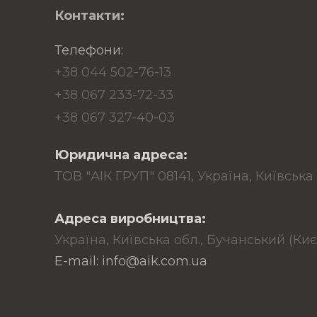
Контакти:
Телефони:
+38 044 502-76-13
+38 067 233-72-33
+38 067 327-40-03
Юридична адреса:
ТОВ "АІК ГРУП" 08141, Україна, Київська 
Адреса виробництва:
Україна, Київська обл., Бучанський (Ки
E-mail: info@aik.com.ua