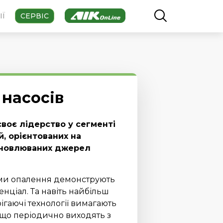
ІЇ
СЕРВІС
насосів
воє лідерство у сегменті
, орієнтованих на
ідновлюваних джерел
еми опалення демонструють
ціал. Та навіть найбільш
ігаючі технології вимагають
 що періодично виходять з