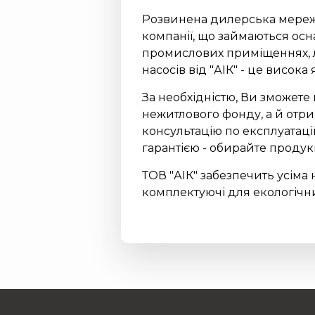
Розвинена дилерська мережа 
компанії, що займаються ос
промислових приміщеннях, л
насосів від "АІК" - це висока
За необхідністю, Ви зможете
нежитлового фонду, а й отри
консультацію по експлуатаці
гарантією - обирайте продукц
ТОВ "АІК" забезпечить усіма
комплектуючі для екологічн