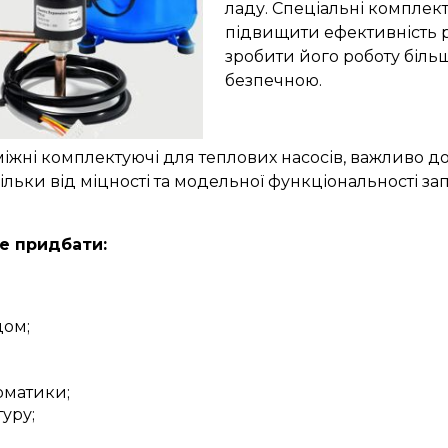
ладу. Спеціальні комплек
підвищити ефективність р
зробити його роботу біль
безпечною.
іжні комплектуючі для теплових насосів, важливо д
скільки від міцності та модельної функціональності з
е придбати:
дом;
оматики;
уру;