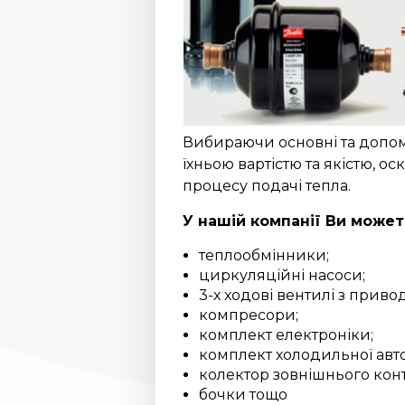
Вибираючи основні та допом
їхньою вартістю та якістю, о
процесу подачі тепла.
У нашій компанії Ви может
теплообмінники;
циркуляційні насоси;
3-х ходові вентилі з приво
компресори;
комплект електроніки;
комплект холодильної авт
колектор зовнішнього конт
бочки тощо