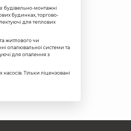
ів: будівельно-монтажні
вих будинках, торгово-
лектуючі для теплових
та житлового чи
нні опалювальної системи та
уючі для опалення з
насосів. Тільки ліцензовані