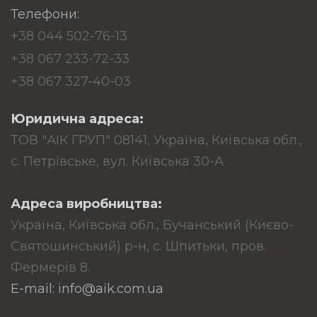
Телефони:
+38 044 502-76-13
+38 067 233-72-33
+38 067 327-40-03
Юридична адреса:
ТОВ "АІК ГРУП" 08141, Україна, Київська обл.,
с. Петрівське, вул. Київська 30-А
Адреса виробництва:
Україна, Київська обл., Бучанський (Києво-
Святошинський) р-н, с. Шпитьки, пров.
Фермерів 8.
E-mail: info@aik.com.ua