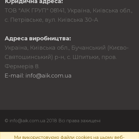
Юридична адреса:
ТОВ "АІК ГРУП" 08141, Україна, Київська обл.,
с. Петрівське, вул. Київська 30-А
Адреса виробництва:
Україна, Київська обл., Бучанський (Києво-
Святошинський) р-н, с. Шпитьки, пров.
Фермерів 8.
E-mail: info@aik.com.ua
© info@aik.com.ua 2018 Всі права захищені
Політика конфіденційності
Ми використовуємо файли cookies на цьому веб-