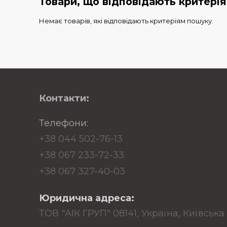
Товари, що відповідають критері
Немає товарів, які відповідають критеріям пошуку.
Контакти:
Телефони:
+38 044 502-76-13
+38 067 233-72-33
+38 067 327-40-03
Юридична адреса:
ТОВ "АІК ГРУП" 08141, Україна, Київська 