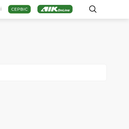
Ї
СЕРВІС