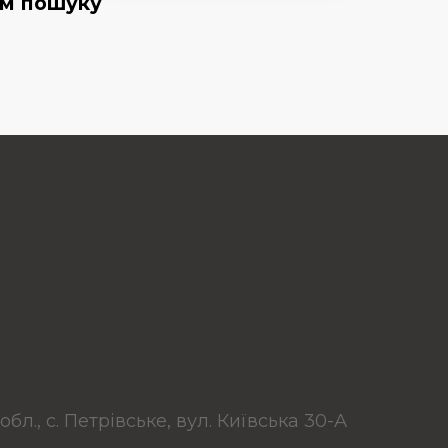
ям пошуку
обл., с. Петрівське, вул. Київська 30-А